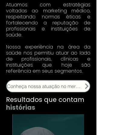
Atuamos com estratégias
voltadas ao marketing médico,
respeitando normas éticas e
fortalecendo a reputação de
profissionais e instituições de
saúde.
Nossa experiência na área da
saúde nos permitiu atuar ao lado
de profissionais, clínicas e
instituições que hoje são
referência em seus segmentos.
Conheça nossa atuação no mercado médico
Resultados que contam
histórias